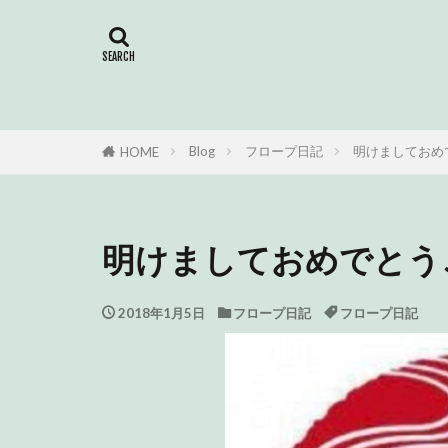
大事なお知らせ
居宅介護支援券
Blog
フロープ日記
明けましておめ
HOME
明けましておめでとうご
2018年1月5日
フロープ日記
フロープ日記