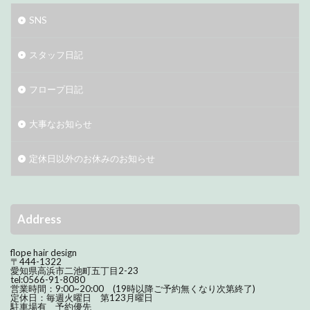
SNS
スタッフ日記
フロープ日記
大事なお知らせ
定休日以外のお休みのお知らせ
Address
flope hair design
〒444-1322
愛知県高浜市二池町五丁目2-23
tel:0566-91-8080
営業時間：9:00~20:00 (19時以降ご予約無くなり次第終了)
定休日：毎週火曜日 第123月曜日
駐車場有 予約優先